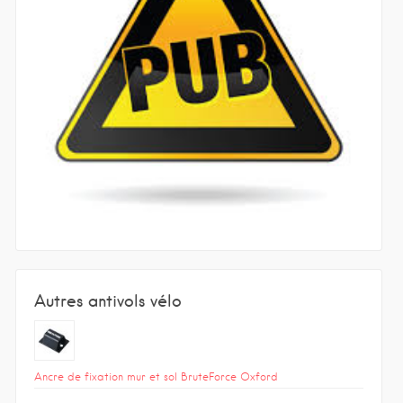
Autres antivols vélo
Ancre de fixation mur et sol BruteForce Oxford