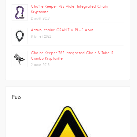
Chaîne Keeper 785 Violet Integrated Chain
Kryptonite
2 août 2018
Antivol chaîne GRANIT X-PLUS Abus
8 juillet 2021
Chaîne Keeper 785 Integrated Chain & Tube-R
Combo Kryptonite
2 août 2018
Pub