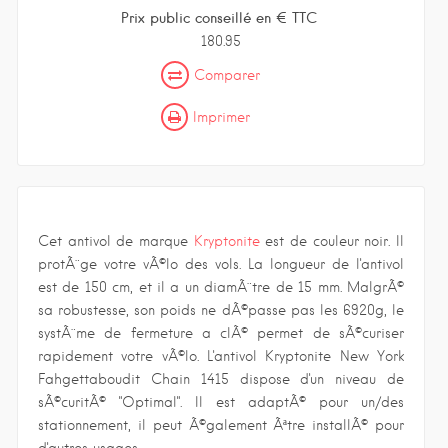
Prix public conseillé en € TTC
180.95
Comparer
Imprimer
Cet antivol de marque
Kryptonite
est de couleur noir. Il
protÃ¨ge votre vÃ©lo des vols. La longueur de l'antivol
est de 150 cm, et il a un diamÃ¨tre de 15 mm. MalgrÃ©
sa robustesse, son poids ne dÃ©passe pas les 6920g, le
systÃ¨me de fermeture a clÃ© permet de sÃ©curiser
rapidement votre vÃ©lo. L'antivol Kryptonite New York
Fahgettaboudit Chain 1415 dispose d'un niveau de
sÃ©curitÃ© "Optimal". Il est adaptÃ© pour un/des
stationnement, il peut Ã©galement Ãªtre installÃ© pour