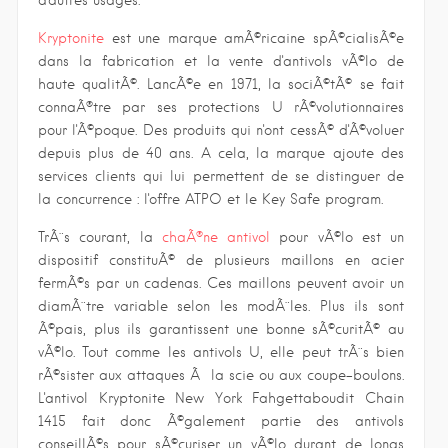
d'autres usages.
Kryptonite
est une marque amÃ©ricaine spÃ©cialisÃ©e
dans la fabrication et la vente d'antivols vÃ©lo de
haute qualitÃ©. LancÃ©e en 1971, la sociÃ©tÃ© se fait
connaÃ®tre par ses protections U rÃ©volutionnaires
pour l'Ã©poque. Des produits qui n'ont cessÃ© d'Ã©voluer
depuis plus de 40 ans. A cela, la marque ajoute des
services clients qui lui permettent de se distinguer de
la concurrence : l'offre ATPO et le Key Safe program.
TrÃ¨s courant, la
chaÃ®ne antivol
pour vÃ©lo est un
dispositif constituÃ© de plusieurs maillons en acier
fermÃ©s par un cadenas. Ces maillons peuvent avoir un
diamÃ¨tre variable selon les modÃ¨les. Plus ils sont
Ã©pais, plus ils garantissent une bonne sÃ©curitÃ© au
vÃ©lo. Tout comme les antivols U, elle peut trÃ¨s bien
rÃ©sister aux attaques Ã la scie ou aux coupe-boulons.
L'antivol Kryptonite New York Fahgettaboudit Chain
1415 fait donc Ã©galement partie des antivols
conseillÃ©s pour sÃ©curiser un vÃ©lo durant de longs