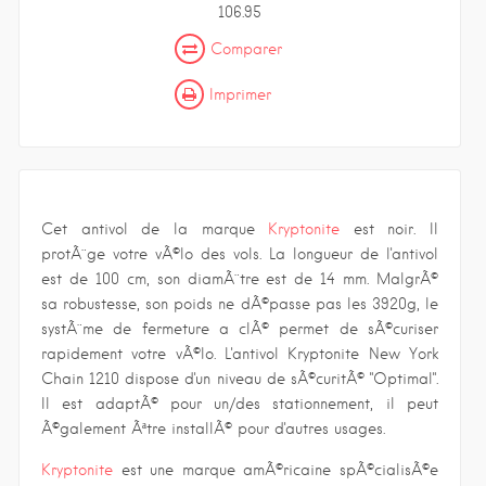
106.95
Comparer
Imprimer
Cet antivol de la marque
Kryptonite
est noir. Il
protÃ¨ge votre vÃ©lo des vols. La longueur de l'antivol
est de 100 cm, son diamÃ¨tre est de 14 mm. MalgrÃ©
sa robustesse, son poids ne dÃ©passe pas les 3920g, le
systÃ¨me de fermeture a clÃ© permet de sÃ©curiser
rapidement votre vÃ©lo. L'antivol Kryptonite New York
Chain 1210 dispose d'un niveau de sÃ©curitÃ© "Optimal".
Il est adaptÃ© pour un/des stationnement, il peut
Ã©galement Ãªtre installÃ© pour d'autres usages.
Kryptonite
est une marque amÃ©ricaine spÃ©cialisÃ©e