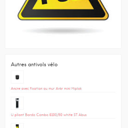
Autres antivols vélo
Ancre avec fixation au mur Ankr mini Hiplok
U pliant Bordo Combo 6100/90 white ST Abus