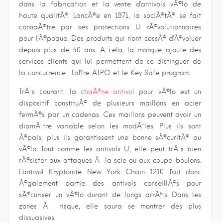
dans la fabrication et la vente d'antivols vÃ©lo de
haute qualitÃ©. LancÃ©e en 1971, la sociÃ©tÃ© se fait
connaÃ®tre par ses protections U rÃ©volutionnaires
pour l'Ã©poque. Des produits qui n'ont cessÃ© d'Ã©voluer
depuis plus de 40 ans. A cela, la marque ajoute des
services clients qui lui permettent de se distinguer de
la concurrence : l'offre ATPO et le Key Safe program.
TrÃ¨s courant, la
chaÃ®ne antivol
pour vÃ©lo est un
dispositif constituÃ© de plusieurs maillons en acier
fermÃ©s par un cadenas. Ces maillons peuvent avoir un
diamÃ¨tre variable selon les modÃ¨les. Plus ils sont
Ã©pais, plus ils garantissent une bonne sÃ©curitÃ© au
vÃ©lo. Tout comme les antivols U, elle peut trÃ¨s bien
rÃ©sister aux attaques Ã la scie ou aux coupe-boulons.
L'antivol Kryptonite New York Chain 1210 fait donc
Ã©galement partie des antivols conseillÃ©s pour
sÃ©curiser un vÃ©lo durant de longs arrÃªts. Dans les
zones Ã risque, elle saura se montrer des plus
dissuasives.