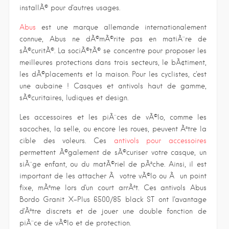
installÃ© pour d'autres usages.
Abus
est une marque allemande internationalement
connue, Abus ne dÃ©mÃ©rite pas en matiÃ¨re de
sÃ©curitÃ©. La sociÃ©tÃ© se concentre pour proposer les
meilleures protections dans trois secteurs, le bÃ¢timent,
les dÃ©placements et la maison. Pour les cyclistes, c'est
une aubaine ! Casques et antivols haut de gamme,
sÃ©curitaires, ludiques et design.
Les accessoires et les piÃ¨ces de vÃ©lo, comme les
sacoches, la selle, ou encore les roues, peuvent Ãªtre la
cible des voleurs. Ces
antivols pour accessoires
permettent Ã©galement de sÃ©curiser votre casque, un
siÃ¨ge enfant, ou du matÃ©riel de pÃªche. Ainsi, il est
important de les attacher Ã votre vÃ©lo ou Ã un point
fixe, mÃªme lors d'un court arrÃªt. Ces antivols Abus
Bordo Granit X-Plus 6500/85 black ST ont l'avantage
d'Ãªtre discrets et de jouer une double fonction de
piÃ¨ce de vÃ©lo et de protection.