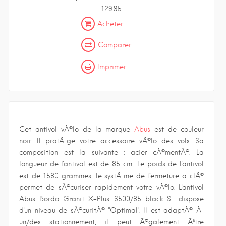
129.95
Acheter
Comparer
Imprimer
Cet antivol vÃ©lo de la marque
Abus
est de couleur
noir. Il protÃ¨ge votre accessoire vÃ©lo des vols. Sa
composition est la suivante : acier cÃ©mentÃ©. La
longueur de l'antivol est de 85 cm,. Le poids de l'antivol
est de 1580 grammes, le systÃ¨me de fermeture a clÃ©
permet de sÃ©curiser rapidement votre vÃ©lo. L'antivol
Abus Bordo Granit X-Plus 6500/85 black ST dispose
d'un niveau de sÃ©curitÃ© "Optimal". Il est adaptÃ© Ã
un/des stationnement, il peut Ã©galement Ãªtre