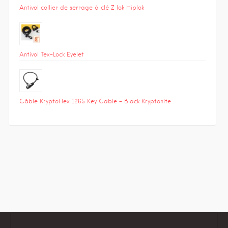
Antivol collier de serrage à clé Z lok Hiplok
Antivol Tex-Lock Eyelet
Câble KryptoFlex 1265 Key Cable – Black Kryptonite