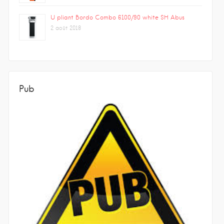
U pliant Bordo Combo 6100/90 white SH Abus
2 août 2018
Pub