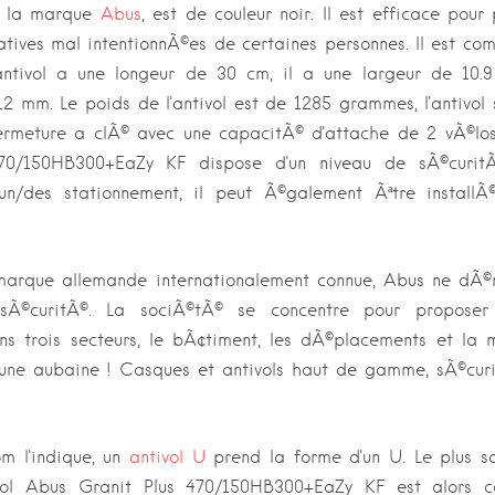
e la marque
Abus
, est de couleur noir. Il est efficace pour
atives mal intentionnÃ©es de certaines personnes. Il est co
antivol a une longeur de 30 cm, il a une largeur de 10.
2 mm. Le poids de l'antivol est de 1285 grammes, l'antivol 
rmeture a clÃ© avec une capacitÃ© d'attache de 2 vÃ©los.
70/150HB300+EaZy KF dispose d'un niveau de sÃ©curitÃ© 
des stationnement, il peut Ã©galement Ãªtre installÃ©
arque allemande internationalement connue, Abus ne dÃ©
sÃ©curitÃ©. La sociÃ©tÃ© se concentre pour proposer 
ns trois secteurs, le bÃ¢timent, les dÃ©placements et la m
st une aubaine ! Casques et antivols haut de gamme, sÃ©curi
 l'indique, un
antivol U
prend la forme d'un U. Le plus sou
ivol Abus Granit Plus 470/150HB300+EaZy KF est alors co