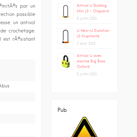
Antivol U Bulldog
©mitÃ©s par un
Mini LS – Onguard
tection possible
8 juillet 2021
esse. un antivol
 de crochetage.
U New-U Evolution
LS Kryptonite
l est rÃ©sistant
2 août 2018
Antivol U avec
alarme Big Boss
Oxford
5 juillet 2021
Abus
Pub