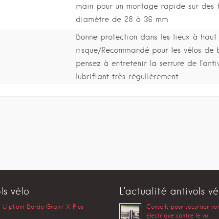
main pour un montage rapide sur des t
diamètre de 28 à 36 mm
Bonne protection dans les lieux à haut
risque/Recommandé pour les vélos de 
pensez à entretenir la serrure de l’anti
lubrifiant très régulièrement
ls vélo
L’actualité antivols vé
l U pliant Bordo Granit X-Plus –
Conseils pour sécuriser vo
électrique contre le vol