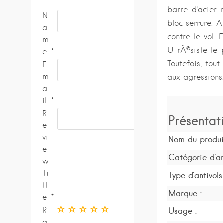
barre d'acier
d
N
é
bloc serrure. 
a
o
contre le vol. 
m
U rÃ©siste le 
e
Toutefois, tou
E
m
aux agressions
a
il
R
Présentat
e
vi
Nom du produi
e
Catégorie d'ant
w
Ti
Type d'antivols 
tl
Marque :
e
R
Usage :
a