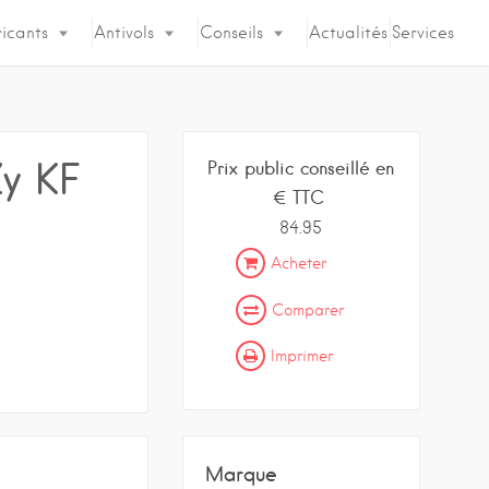
icants
Antivols
Conseils
Actualités
Services
y KF
Prix public conseillé en
€ TTC
84.95
Acheter
Comparer
Imprimer
Marque