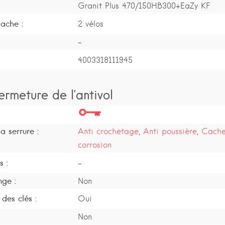
Granit Plus 470/150HB300+EaZy KF
ache :
2 vélos
-
4003318111945
ermeture de l’antivol
a serrure :
Anti crochetage
,
Anti poussière
,
Cache 
corrosion
s :
-
nge :
Non
des clés :
Oui
Non