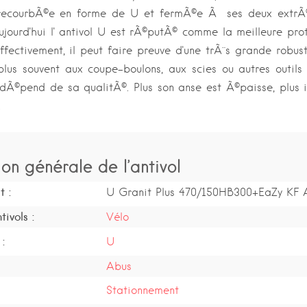
 recourbÃ©e en forme de U et fermÃ©e Ã ses deux extrÃ
Aujourd'hui l' antivol U est rÃ©putÃ© comme la meilleure pro
Effectivement, il peut faire preuve d'une trÃ¨s grande robust
plus souvent aux coupe-boulons, aux scies ou autres outils
t dÃ©pend de sa qualitÃ©. Plus son anse est Ã©paisse, plus i
.
ion générale de l’antivol
t :
U Granit Plus 470/150HB300+EaZy KF 
ivols :
Vélo
:
U
Abus
Stationnement