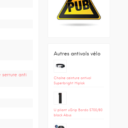
Autres antivols vélo
serrure anti
Chaîne ceinture antivol
Superbright Hiplok
U pliant uGrip Bordo 5700/80
black Abus