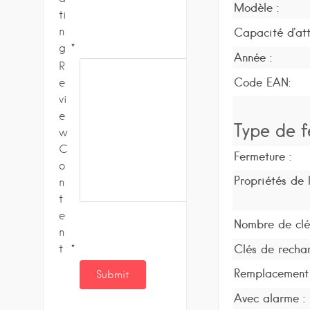
Modèle :
ti
n
Capacité d'att
g
Année :
R
Code EAN:
e
vi
e
Type de f
w
C
Fermeture :
o
Propriétés de l
n
t
e
Nombre de clé
n
t
Clés de recha
Remplacement 
Avec alarme :