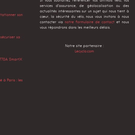
Si vous souhaitez référencer vos antivols vélo, vos
services d’assurance, de géolocalisation ou des
actualités intéressantes sur un sujet qui nous tient à
stationner son
cœur, la sécurité du vélo, nous vous invitons à nous
contacter via
notre formulaire de contact
et nous
vous répondrons dans les meilleurs délais.
 sécuriser sa
Notre site partenaire :
Lecyclo.com
s 770A SmartX
 à Paris : les