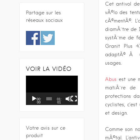
Cet antivol d
vÃ©lo des tent
Partage sur les
réseaux sociaux
cÃ©mentÃ©. L'
diamÃ¨tre de 1
systÃ¨me de fe
Granit Plus 4
adaptÃ© Ã un/
usages.
VOIR LA VIDÉO
L
Abus
est une m
e
matiÃ¨re de 
c
protections da
00:
01:
t
00
01
cyclistes, c'e
e
et design.
u
r
Votre avis sur ce
Comme son nom
v
produit
mÃ©tal. L'ant
i