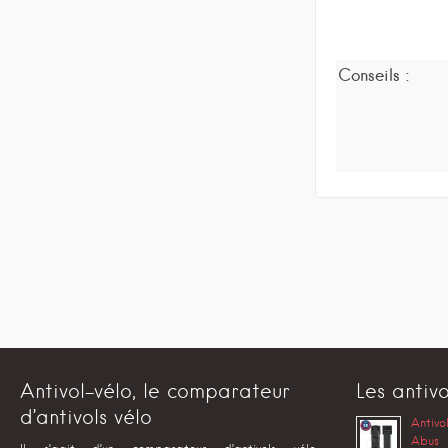
Conseils :
Antivol-vélo, le comparateur
Les antivo
d’antivols vélo
Antivo
Abus