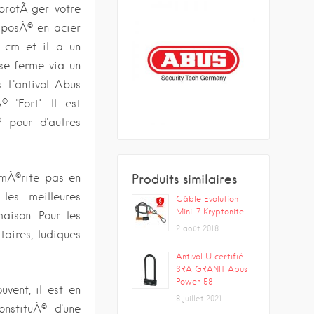
 protÃ¨ger votre
mposÃ© en acier
9 cm et il a un
se ferme via un
 L'antivol Abus
"Fort". Il est
 pour d'autres
Produits similaires
mÃ©rite pas en
les meilleures
Câble Evolution
Mini-7 Kryptonite
aison. Pour les
2 août 2018
taires, ludiques
Antivol U certifié
SRA GRANIT Abus
Power 58
vent, il est en
8 juillet 2021
nstituÃ© d'une