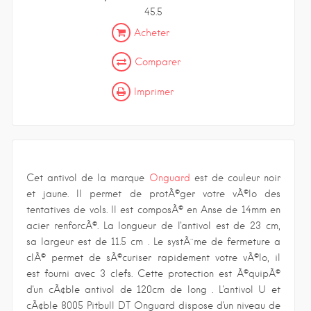
45.5
Acheter
Comparer
Imprimer
Cet antivol de la marque
Onguard
est de couleur noir
et jaune. Il permet de protÃ©ger votre vÃ©lo des
tentatives de vols. Il est composÃ© en Anse de 14mm en
acier renforcÃ©. La longueur de l'antivol est de 23 cm,
sa largeur est de 11.5 cm . Le systÃ¨me de fermeture a
clÃ© permet de sÃ©curiser rapidement votre vÃ©lo, il
est fourni avec 3 clefs. Cette protection est Ã©quipÃ©
d'un cÃ¢ble antivol de 120cm de long . L'antivol U et
cÃ¢ble 8005 Pitbull DT Onguard dispose d'un niveau de