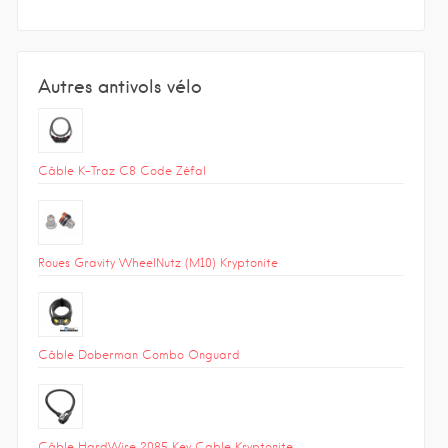
Autres antivols vélo
Câble K-Traz C8 Code Zéfal
Roues Gravity WheelNutz (M10) Kryptonite
Câble Doberman Combo Onguard
Câble HardWire 2085 Key Cable Kryptonite