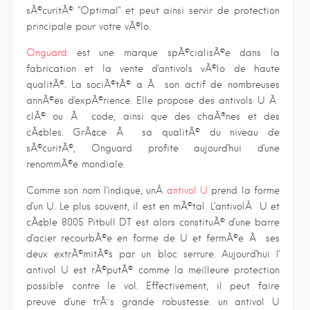
sÃ©curitÃ© "Optimal" et peut ainsi servir de protection
principale pour votre vÃ©lo.
Onguard
est une marque spÃ©cialisÃ©e dans la
fabrication et la vente d'antivols vÃ©lo de haute
qualitÃ©. La sociÃ©tÃ© a Ã son actif de nombreuses
annÃ©es d'expÃ©rience. Elle propose des antivols U Ã
clÃ© ou Ã code, ainsi que des chaÃ®nes et des
cÃ¢bles. GrÃ¢ce Ã sa qualitÃ© du niveau de
sÃ©curitÃ©, Onguard profite aujourd'hui d'une
renommÃ©e mondiale.
Comme son nom l'indique, unÂ
antivol U
prend la forme
d'un U. Le plus souvent, il est en mÃ©tal. L'antivolÂ U et
cÃ¢ble 8005 Pitbull DT est alors constituÃ© d'une barre
d'acier recourbÃ©e en forme de U et fermÃ©e Ã ses
deux extrÃ©mitÃ©s par un bloc serrure. Aujourd'hui l'
antivol U est rÃ©putÃ© comme la meilleure protection
possible contre le vol. Effectivement, il peut faire
preuve d'une trÃ¨s grande robustesse. un antivol U