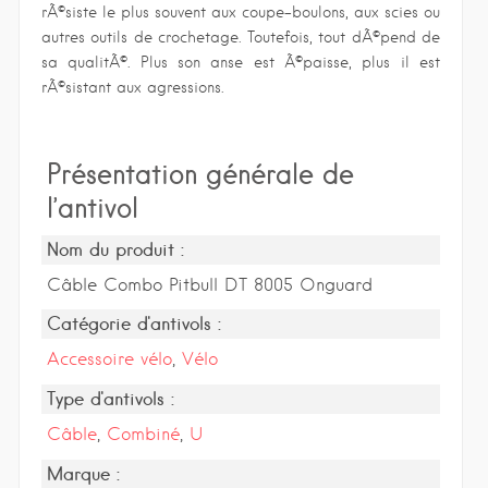
rÃ©siste le plus souvent aux coupe-boulons, aux scies ou
autres outils de crochetage. Toutefois, tout dÃ©pend de
sa qualitÃ©. Plus son anse est Ã©paisse, plus il est
rÃ©sistant aux agressions.
Présentation générale de
l’antivol
Nom du produit :
Câble Combo Pitbull DT 8005 Onguard
Catégorie d'antivols :
Accessoire vélo
,
Vélo
Type d'antivols :
Câble
,
Combiné
,
U
Marque :