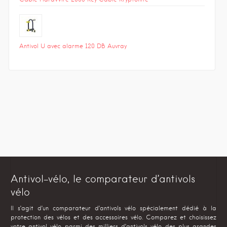
Antivol U avec alarme 120 DB Auvray
Antivol-vélo, le comparateur d’antivols
vélo
Il s’agit d’un comparateur d’antivols vélo spécialement dédié à la
protection des vélos et des accessoires vélo. Comparez et choisissez
votre antivol vélo parmi des milliers d’antivols vélo des plus grandes