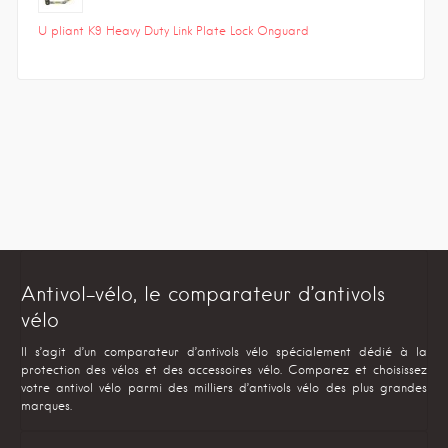
U pliant K9 Heavy Duty Link Plate Lock Onguard
Antivol-vélo, le comparateur d’antivols
vélo
Il s’agit d’un comparateur d’antivols vélo spécialement dédié à la
protection des vélos et des accessoires vélo. Comparez et choisissez
votre antivol vélo parmi des milliers d’antivols vélo des plus grandes
marques.