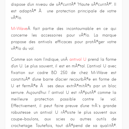
dispose d'un niveau de sÃ©curitÃ© "Haute sÃ©curitÃ©". Il
est adaptÃ© Ã une protection principale de votre
vÃ©lo.
M-Wave
Â fait partie des incontournable en ce qui
concerne les accessoires pour vÃ©lo. La marque
propose des antivols efficaces pour protÃ©ger votre
vÃ©lo du vol.
Comme son nom l'indique, unÂ
antivol U
prend la forme
d'un U. Le plus souvent, il est en mÃ©tal. L'antivol U avec
fixation sur cadre BD 250 de chez M-Wave est
constituÃ© d'une barre d'acier recourbÃ©e en forme de
U et fermÃ©e Ã ses deux extrÃ©mitÃ©s par un bloc
serrure. Aujourd'hui l' antivol U est rÃ©putÃ© comme la
meilleure protection possible contre le vol.
Effectivement, il peut faire preuve d'une trÃ¨s grande
robustesse. un antivol U rÃ©siste le plus souvent aux
coupe-boulons, aux scies ou autres outils de
crochetage. Toutefois, tout dÃ©pend de sa qualitÃ©.