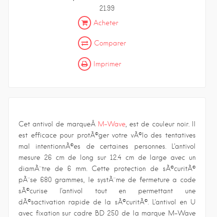
21.99
Acheter
Comparer
Imprimer
Cet antivol de marqueÂ
M-Wave
, est de couleur noir. Il
est efficace pour protÃ©ger votre vÃ©lo des tentatives
mal intentionnÃ©es de certaines personnes. L'antivol
mesure 26 cm de long sur 12.4 cm de large avec un
diamÃ¨tre de 6 mm. Cette protection de sÃ©curitÃ©
pÃ¨se 680 grammes, le systÃ¨me de fermeture a code
sÃ©curise l'antivol tout en permettant une
dÃ©sactivation rapide de la sÃ©curitÃ©. L'antivol en U
avec fixation sur cadre BD 250 de la marque M-Wave