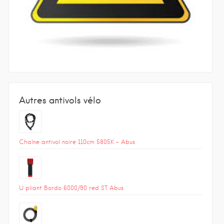
Autres antivols vélo
Chaîne antivol noire 110cm 5805K – Abus
U pliant Bordo 6000/90 red ST Abus