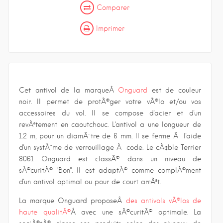
Comparer
Imprimer
Cet antivol de la marqueÂ
Onguard
est de couleur
noir. Il permet de protÃ©ger votre vÃ©lo et/ou vos
accessoires du vol. Il se compose d'acier et d'un
revÃªtement en caoutchouc. L'antivol a une longueur de
1.2 m, pour un diamÃ¨tre de 6 mm. Il se ferme Ã l'aide
d'un systÃ¨me de verrouillage Ã code. Le cÃ¢ble Terrier
8061 Onguard est classÃ© dans un niveau de
sÃ©curitÃ© "Bon". Il est adaptÃ© comme complÃ©ment
d'un antivol optimal ou pour de court arrÃªt.
La marque Onguard proposeÂ
des antivols vÃ©los de
haute qualitÃ©
Â avec une sÃ©curitÃ© optimale. La