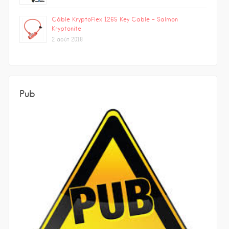
Câble KryptoFlex 1265 Key Cable – Salmon
Kryptonite
2 août 2018
Pub