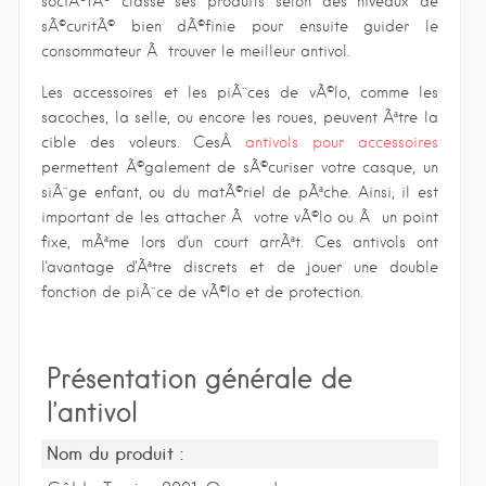
sociÃ©tÃ© classe ses produits selon des niveaux de
sÃ©curitÃ© bien dÃ©finie pour ensuite guider le
consommateur Ã trouver le meilleur antivol.
Les accessoires et les piÃ¨ces de vÃ©lo, comme les
sacoches, la selle, ou encore les roues, peuvent Ãªtre la
cible des voleurs. CesÂ
antivols pour accessoires
permettent Ã©galement de sÃ©curiser votre casque, un
siÃ¨ge enfant, ou du matÃ©riel de pÃªche. Ainsi, il est
important de les attacher Ã votre vÃ©lo ou Ã un point
fixe, mÃªme lors d'un court arrÃªt. Ces antivols ont
l'avantage d'Ãªtre discrets et de jouer une double
fonction de piÃ¨ce de vÃ©lo et de protection.
Présentation générale de
l’antivol
Nom du produit :