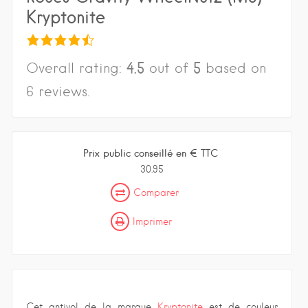
Kryptonite
4.5
5
Overall rating:
out of
based on
6
reviews.
Prix public conseillé en € TTC
30.95
Comparer
Imprimer
Cet antivol de la marque
Kryptonite
est de couleur