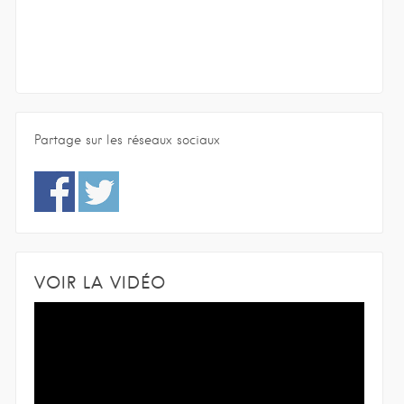
Partage sur les réseaux sociaux
VOIR LA VIDÉO
L
e
c
t
e