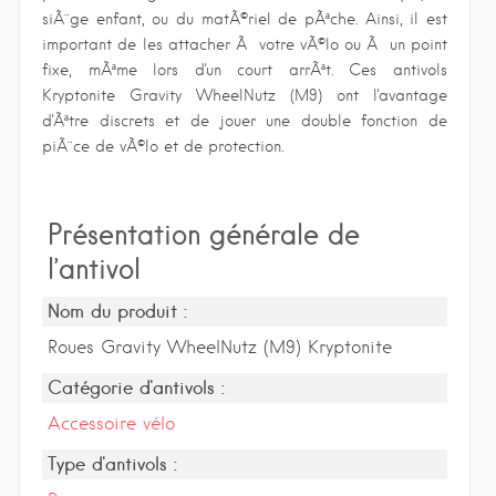
siÃ¨ge enfant, ou du matÃ©riel de pÃªche. Ainsi, il est
important de les attacher Ã votre vÃ©lo ou Ã un point
fixe, mÃªme lors d'un court arrÃªt. Ces antivols
Kryptonite Gravity WheelNutz (M9) ont l'avantage
d'Ãªtre discrets et de jouer une double fonction de
piÃ¨ce de vÃ©lo et de protection.
Présentation générale de
l’antivol
Nom du produit :
Roues Gravity WheelNutz (M9) Kryptonite
Catégorie d'antivols :
Accessoire vélo
Type d'antivols :