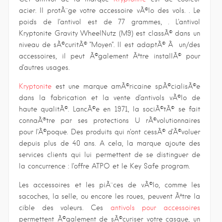
acier. Il protÃ¨ge votre accessoire vÃ©lo des vols. . Le
poids de l'antivol est de 77 grammes, . L'antivol
Kryptonite Gravity WheelNutz (M9) est classÃ© dans un
niveau de sÃ©curitÃ© "Moyen". Il est adaptÃ© Ã un/des
accessoires, il peut Ã©galement Ãªtre installÃ© pour
d'autres usages.
Kryptonite
est une marque amÃ©ricaine spÃ©cialisÃ©e
dans la fabrication et la vente d'antivols vÃ©lo de
haute qualitÃ©. LancÃ©e en 1971, la sociÃ©tÃ© se fait
connaÃ®tre par ses protections U rÃ©volutionnaires
pour l'Ã©poque. Des produits qui n'ont cessÃ© d'Ã©voluer
depuis plus de 40 ans. A cela, la marque ajoute des
services clients qui lui permettent de se distinguer de
la concurrence : l'offre ATPO et le Key Safe program.
Les accessoires et les piÃ¨ces de vÃ©lo, comme les
sacoches, la selle, ou encore les roues, peuvent Ãªtre la
cible des voleurs. Ces
antivols pour accessoires
permettent Ã©galement de sÃ©curiser votre casque, un