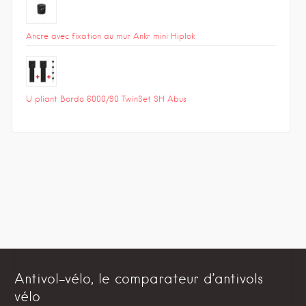
Ancre avec fixation au mur Ankr mini Hiplok
U pliant Bordo 6000/90 TwinSet SH Abus
Antivol-vélo, le comparateur d’antivols
vélo