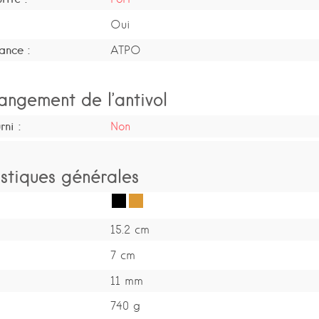
Oui
ance :
ATPO
angement de l’antivol
ni :
Non
stiques générales
15.2 cm
7 cm
11 mm
740 g