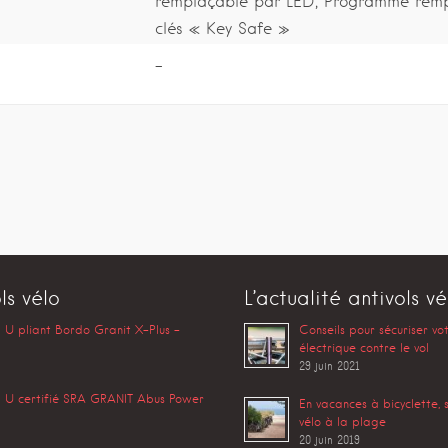
remplaçable par LED; Programme rem
clés « Key Safe »
-
ls vélo
L’actualité antivols vé
l U pliant Bordo Granit X-Plus –
Conseils pour sécuriser vo
électrique contre le vol
29 juin 2021
l U certifié SRA GRANIT Abus Power
En vacances à bicyclette, 
vélo à la plage
20 juin 2019