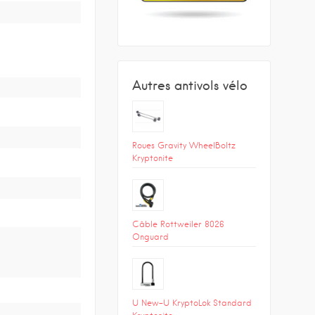
Autres antivols vélo
Roues Gravity WheelBoltz
Kryptonite
Câble Rottweiler 8026
Onguard
U New-U KryptoLok Standard