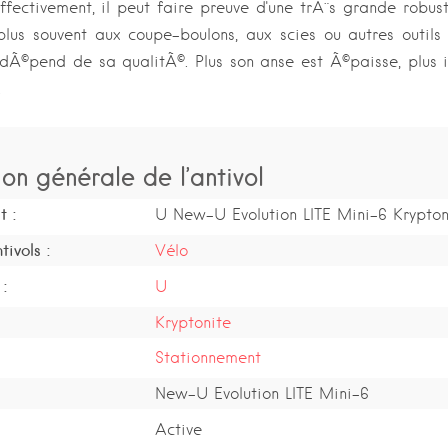
Effectivement, il peut faire preuve d'une trÃ¨s grande robust
plus souvent aux coupe-boulons, aux scies ou autres outils
t dÃ©pend de sa qualitÃ©. Plus son anse est Ã©paisse, plus i
.
ion générale de l’antivol
t :
U New-U Evolution LITE Mini-6 Krypton
ivols :
Vélo
:
U
Kryptonite
Stationnement
New-U Evolution LITE Mini-6
Active