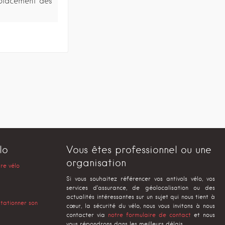
placement des
lo
Vous êtes professionnel ou une
organisation
tre vélo
Si vous souhaitez référencer vos antivols vélo, vos
services d’assurance, de géolocalisation ou des
actualités intéressantes sur un sujet qui nous tient à
stationner son
cœur, la sécurité du vélo, nous vous invitons à nous
contacter via
notre formulaire de contact
et nous
vous répondrons dans les meilleurs délais.