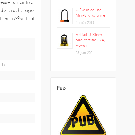
esse. un antivol
 de crochetage.
U Evolution Lite
Mini-6 Kryptonite
l est rÃ©sistant
2 août 2018
Antivol U Xtrem
Bike certifié SRA,
Auvray
29 juin 2021
ite
Pub