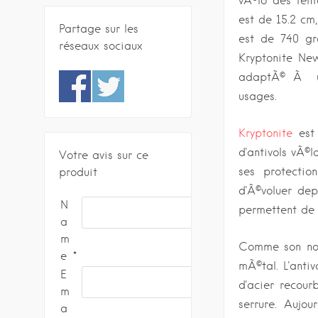
vÃ©lo des tent
est de 15.2 cm
Partage sur les
est de 740 gra
réseaux sociaux
Kryptonite New
adaptÃ© Ã un/
usages.
Kryptonite
est 
d'antivols vÃ©
Votre avis sur ce
ses protectio
produit
d'Ã©voluer dep
N
permettent de 
a
m
Comme son nom
e
mÃ©tal. L'anti
E
d'acier recou
m
serrure. Aujou
a