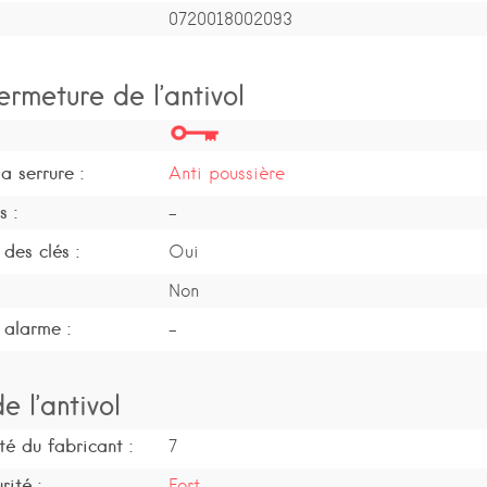
0720018002093
ermeture de l’antivol
a serrure :
Anti poussière
s :
-
des clés :
Oui
Non
 alarme :
-
e l’antivol
té du fabricant :
7
rité :
Fort