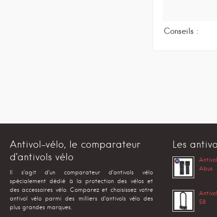
Conseils :
Antivol-vélo, le comparateur
Les antivo
d’antivols vélo
Antivo
Abus
Il s’agit d’un comparateur d’antivols vélo
spécialement dédié à la protection des vélos et
des accessoires vélo. Comparez et choisissez votre
Antivo
antivol vélo parmi des milliers d’antivols vélo des
58
plus grandes marques.