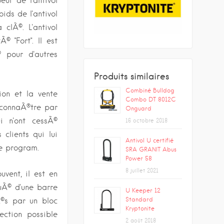
ur de l'antivol
ids de l'antivol
clÃ©. L'antivol
 "Fort". Il est
 pour d'autres
Produits similaires
Combiné Bulldog
on et la vente
Combo DT 8012C
 connaÃ®tre par
Onguard
i n'ont cessÃ©
16 octobre 2018
clients qui lui
Antivol U certifié
fe program.
SRA GRANIT Abus
Power 58
8 juillet 2021
vent, il est en
tuÃ© d'une barre
U Keeper 12
Standard
©s par un bloc
Kryptonite
ection possible
2 août 2018