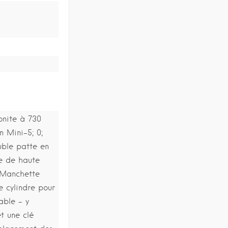
onite à 730
n Mini-5; 0;
ble patte en
ue de haute
; Manchette
e cylindre pour
able – y
t une clé