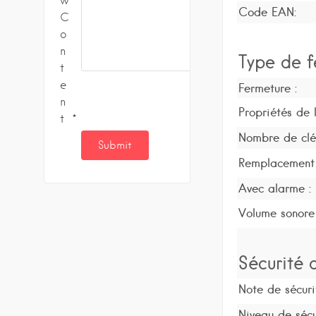
w
Code EAN:
C
o
n
Type de f
t
e
Fermeture :
n
Propriétés de l
t
Nombre de clé
Remplacement 
Avec alarme :
Volume sonore
Sécurité d
Note de sécuri
Niveau de sécu