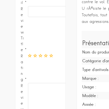
contre le vol. 
il
U rÃ©siste le 
R
e
Toutefois, tou
vi
aux agressions
e
w
Ti
Présentat
tl
e
Nom du produi
R
Catégorie d'ant
a
ti
Type d'antivols 
n
Marque :
g
R
Usage :
e
Modèle :
vi
e
Année :