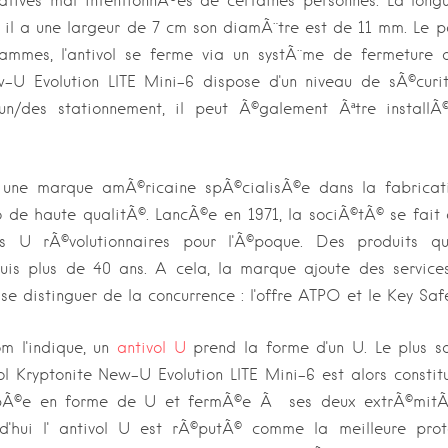
atives mal intentionnÃ©es de certaines personnes. La longue
, il a une largeur de 7 cm son diamÃ¨tre est de 11 mm. Le po
mmes, l'antivol se ferme via un systÃ¨me de fermeture a 
-U Evolution LITE Mini-6 dispose d'un niveau de sÃ©curitÃ©
des stationnement, il peut Ã©galement Ãªtre installÃ©
une marque amÃ©ricaine spÃ©cialisÃ©e dans la fabricati
lo de haute qualitÃ©. LancÃ©e en 1971, la sociÃ©tÃ© se fait
ns U rÃ©volutionnaires pour l'Ã©poque. Des produits qu
uis plus de 40 ans. A cela, la marque ajoute des services 
se distinguer de la concurrence : l'offre ATPO et le Key Sa
 l'indique, un
antivol U
prend la forme d'un U. Le plus sou
vol Kryptonite New-U Evolution LITE Mini-6 est alors consti
rbÃ©e en forme de U et fermÃ©e Ã ses deux extrÃ©mitÃ
rd'hui l' antivol U est rÃ©putÃ© comme la meilleure prot