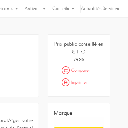
icants
Antivols
Conseils
Actualités
Services
Prix public conseillé en
€ TTC
74.95
Comparer
Imprimer
Marque
 protÃ¨ger votre