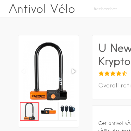
Antivol Vélo
U New-
Krypto
Overall rat
Cet antivol v