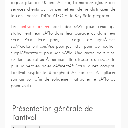
depuis plus de 40 ans. A cela, la marque ajoute des
services clients qui lui permettent de se distinguer de
la concurrence : l'offre ATPO et le Key Safe program.
Les
antivols ancres
sont destinÃ©s pour ceux qui
stationnent leur vÃ©lo dans leur garage ou dans leur
cour. Pour leur part, il s'agit de systÃ¨mes
spÃ©cialement conÃ§us pour jouir d'un point de fixation
supplÃ©mentaire pour son vÃ©lo. Une ancre peut ainsi
se fixer au sol ou Ã un mur. Elle dispose d'anneaux, le
plus souvent en acier cÃ©mentÃ©. Vous l'aurez compris,
L'antivol Kryptonite Stronghold Anchor sert Ã glisser
son antivol, afin de solidement attacher le vÃ©lo au
point voulu.
Présentation générale de
l’antivol