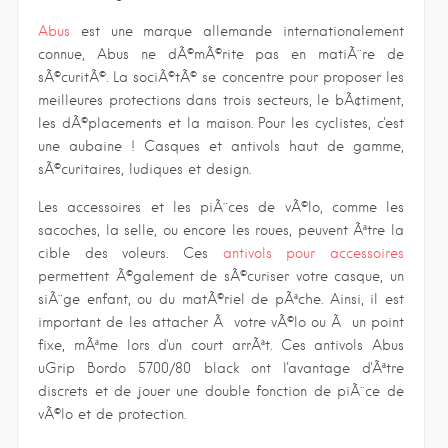
Abus
est une marque allemande internationalement
connue, Abus ne dÃ©mÃ©rite pas en matiÃ¨re de
sÃ©curitÃ©. La sociÃ©tÃ© se concentre pour proposer les
meilleures protections dans trois secteurs, le bÃ¢timent,
les dÃ©placements et la maison. Pour les cyclistes, c'est
une aubaine ! Casques et antivols haut de gamme,
sÃ©curitaires, ludiques et design.
Les accessoires et les piÃ¨ces de vÃ©lo, comme les
sacoches, la selle, ou encore les roues, peuvent Ãªtre la
cible des voleurs. Ces
antivols pour accessoires
permettent Ã©galement de sÃ©curiser votre casque, un
siÃ¨ge enfant, ou du matÃ©riel de pÃªche. Ainsi, il est
important de les attacher Ã votre vÃ©lo ou Ã un point
fixe, mÃªme lors d'un court arrÃªt. Ces antivols Abus
uGrip Bordo 5700/80 black ont l'avantage d'Ãªtre
discrets et de jouer une double fonction de piÃ¨ce de
vÃ©lo et de protection.