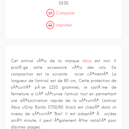
59.95
Comparer
Imprimer
Cet antivol vÃ©lo de la marque
Abus
est noir. Il
protÃ¨ge votre accessoire vÃ©lo des vols. Sa
composition est la suivante : acier cÃ©mentÃ©. La
longueur de l'antivol est de 80 cm,. Cette protection de
sÃ©curitÃ© pÃ¨se 1250 grammes, le systÃ¨me de
fermeture a clÃ© sÃ©curise l'antivol tout en permettant
une dÃ©sactivation rapide de la sÃ©curitÃ©. L'antivol
Abus uGrip Bordo 5700/80 black est classÃ© dans un
niveau de sÃ©curitÃ© "Bon". Il est adaptÃ© Ã un/des
arrÃªt minute, il peut Ã©galement Ãªtre installÃ© pour
d'autres usages.