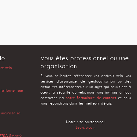
lo
Vous êtes professionnel ou une
organisation
tre vélo
Si vous souhaitez référencer vos antivols vélo, vos
services d’assurance, de géolocalisation ou des
actualités intéressantes sur un sujet qui nous tient à
stationner son
cœur, la sécurité du vélo, nous vous invitons à nous
contacter via
notre formulaire de contact
et nous
vous répondrons dans les meilleurs délais.
 sécuriser sa
Notre site partenaire :
Lecyclo.com
s 770A SmartX