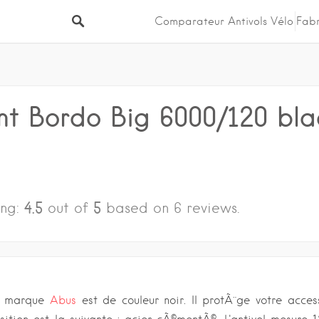
Comparateur Antivols Vélo
Fabr
nt Bordo Big 6000/120 bl
4.5
5
ing:
out of
based on
6
reviews.
de marque
Abus
est de couleur noir. Il protÃ¨ge votre acces