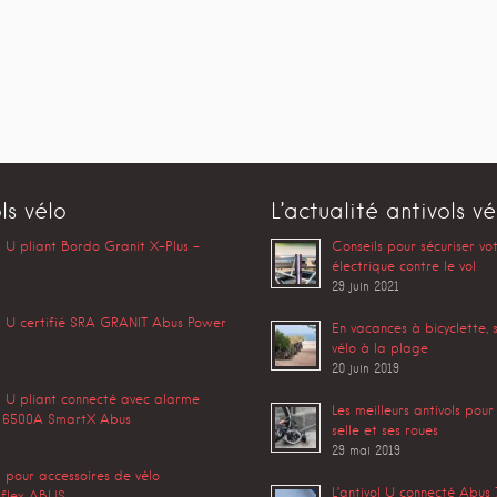
ls vélo
L’actualité antivols vé
l U pliant Bordo Granit X-Plus –
Conseils pour sécuriser vo
électrique contre le vol
29 juin 2021
l U certifié SRA GRANIT Abus Power
En vacances à bicyclette, 
vélo à la plage
20 juin 2019
l U pliant connecté avec alarme
Les meilleurs antivols pour
 6500A SmartX Abus
selle et ses roues
29 mai 2019
l pour accessoires de vélo
L’antivol U connecté Abu
flex ABUS