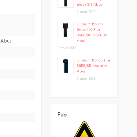
black SH Abus
2 août 2018
U pliant Bordo
Granit X-Plus
6500/85 black SH
 Abus
Abus
2 août 2018
U pliant Bordo Lite
6055/65 Movistar
Abus
2 août 2018
Pub