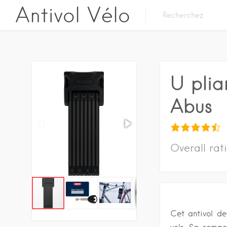
Antivol Vélo
U plia
Abus
Overall rat
Cet antivol 