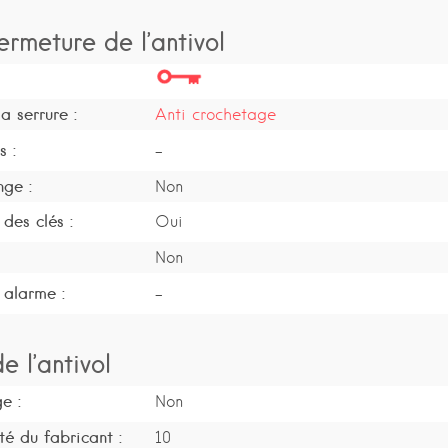
ermeture de l’antivol
a serrure :
Anti crochetage
s :
-
nge :
Non
des clés :
Oui
Non
 alarme :
-
e l’antivol
e :
Non
té du fabricant :
10