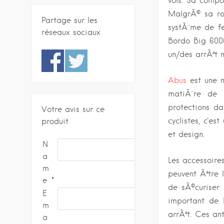
vols. Sa compo
MalgrÃ© sa rob
Partage sur les
systÃ¨me de fe
réseaux sociaux
Bordo Big 6000
un/des arrÃªt m
Abus
est une m
matiÃ¨re de 
protections da
Votre avis sur ce
cyclistes, c'e
produit
et design.
N
a
Les accessoires
m
peuvent Ãªtre 
e
de sÃ©curiser 
E
important de 
m
arrÃªt. Ces an
a