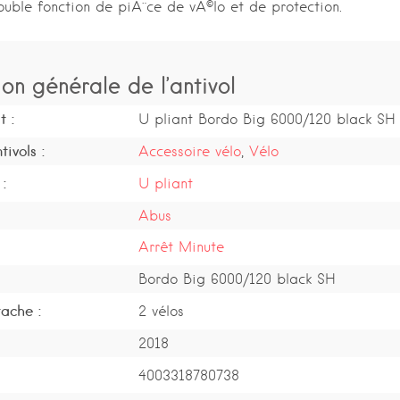
ouble fonction de piÃ¨ce de vÃ©lo et de protection.
ion générale de l’antivol
t :
U pliant Bordo Big 6000/120 black SH
ivols :
Accessoire vélo
,
Vélo
:
U pliant
Abus
Arrêt Minute
Bordo Big 6000/120 black SH
ache :
2 vélos
2018
4003318780738