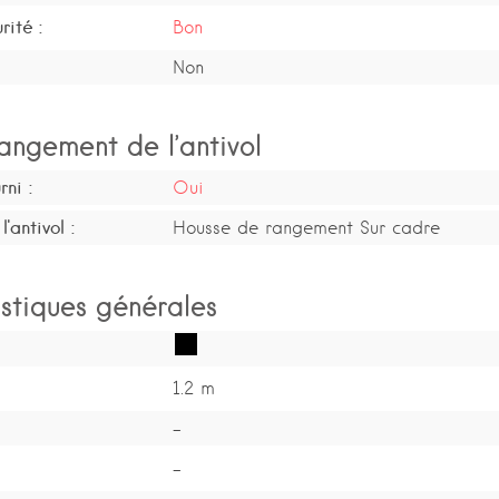
rité :
Bon
Non
angement de l’antivol
ni :
Oui
'antivol :
Housse de rangement Sur cadre
stiques générales
1.2 m
-
-