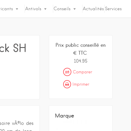
icants
Antivols
Conseils
Actualités
Services
ack SH
Prix public conseillé en
€ TTC
104.95
Comparer
Imprimer
Marque
soire vÃ©lo des