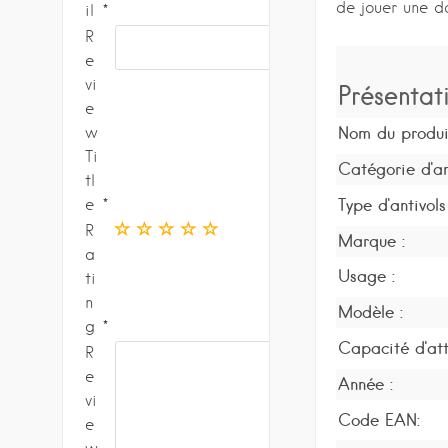
de jouer une d
il
R
e
vi
Présentat
e
Nom du produi
w
Ti
Catégorie d'ant
tl
Type d'antivols 
e
R
Marque :
a
Usage :
ti
n
Modèle :
g
Capacité d'att
R
e
Année :
vi
Code EAN:
e