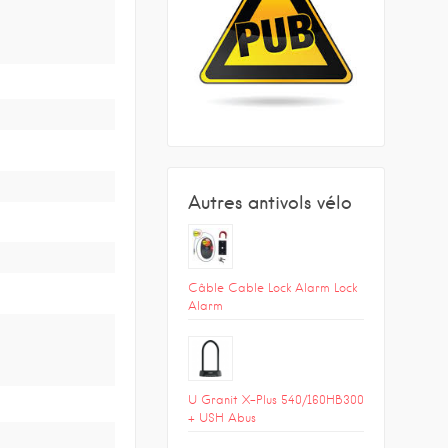
Autres antivols vélo
Câble Cable Lock Alarm Lock
Alarm
U Granit X-Plus 540/160HB300
+ USH Abus