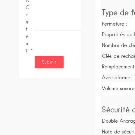
w
C
Type de f
o
n
Fermeture :
t
Propriétés de l
e
n
Nombre de clé
t
Clés de recha
Remplacement 
Avec alarme :
Volume sonore
Sécurité d
Double Ancrag
Note de sécuri