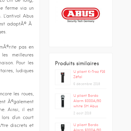
120 cm de long,.
se ferme via un
 L'antivol Abus
l est adaptÃ© Ã
es.
mÃ©rite pas en
les meilleures
Produits similaires
aison. Pour les
taires, ludiques
U pliant K-Traz F16
Zéfal
6 décembre 2018
ncore les roues,
U pliant Bordo
Alarm 6000A/90
ent Ã©galement
white SH Abus
. Ainsi, il est
2 août 2018
ors d'un court
U pliant Bordo
tre discrets et
Alarm 6000A/90