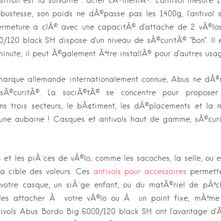
sition est la suivante : acier cÃ©mentÃ©. L'antivol mesure 
ustesse, son poids ne dÃ©passe pas les 1400g, l'antivol 
rmeture a clÃ© avec une capacitÃ© d'attache de 2 vÃ©los.
/120 black SH dispose d'un niveau de sÃ©curitÃ© "Bon". I
inute, il peut Ã©galement Ãªtre installÃ© pour d'autres usag
arque allemande internationalement connue, Abus ne dÃ©
sÃ©curitÃ©. La sociÃ©tÃ© se concentre pour proposer 
ns trois secteurs, le bÃ¢timent, les dÃ©placements et la m
st une aubaine ! Casques et antivols haut de gamme, sÃ©curi
 et les piÃ¨ces de vÃ©lo, comme les sacoches, la selle, ou e
la cible des voleurs. Ces
antivols pour accessoires
permett
votre casque, un siÃ¨ge enfant, ou du matÃ©riel de pÃªche
les attacher Ã votre vÃ©lo ou Ã un point fixe, mÃªme l
tivols Abus Bordo Big 6000/120 black SH ont l'avantage d'Ãª