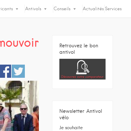
icants
Antivols
Conseils
Actualités
Services
mouvoir
Retrouvez le bon
antivol
Newsletter Antivol
vélo
Je souhaite