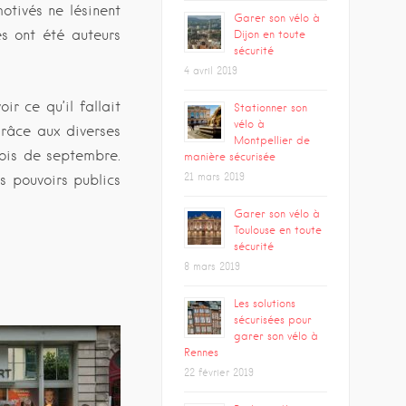
otivés ne lésinent
Garer son vélo à
s ont été auteurs
Dijon en toute
sécurité
4 avril 2019
r ce qu’il fallait
Stationner son
vélo à
râce aux diverses
Montpellier de
mois de septembre.
manière sécurisée
21 mars 2019
s pouvoirs publics
Garer son vélo à
Toulouse en toute
sécurité
8 mars 2019
Les solutions
sécurisées pour
garer son vélo à
Rennes
22 février 2019