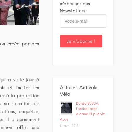
m'abonner aux
NewsLetters :
tion créée par des
qui a vu le jour à
Articles Antivols
ir et inciter les
Vélo
er à la protection
s sa création, ce
Bordo 6000A,
l’antivol avec
ations, enquêtes,
alarme U pliable
us. Il a quasiment
Abus
11 avril 2019
offrir une
otamment