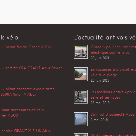
ls vélo
L’actualité antivols vé
l U pliant Bordo Granit X-Plus –
Conseils pour sécuriser vo
électrique contre le vol
29 juin 2021
l U certifié SRA GRANIT Abus Power
En vacances à bicyclette, 
vélo à la plage
20 juin 2019
l U pliant connecté avec alarme
Les meilleurs antivols pour
 6500A SmartX Abus
selle et ses roues
29 mai 2019
l pour accessoires de vélo
L’antivol U connecté Abu
flex ABUS
2 mai 2019
ol chaîne GRANIT X-PLUS Abus
Stationnement vélo sécurisé