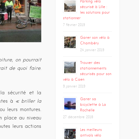
Parking vélo
sécurisé à Lille :
les solutions pour
stationner
7 février 2019
Garer son vélo à
Chambéry
24 janvier 2019
iture, on pourrait
Trouver des
rait de quoi faire
.
stationnements
sécurisés pour son
vélo à Caen
9 janvier 2019
la sécurité et la
Garer sa
stes à
« briller la
bicyclette à La
ou leurs montures.
Rochelle
n place au niveau
27 décembre 2018
outes leurs actions
Les meilleurs
antivols vélo