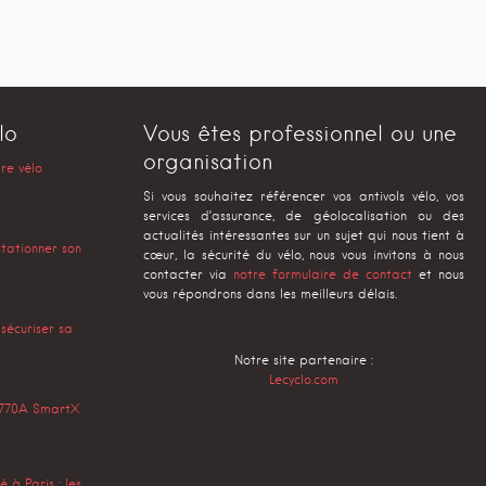
lo
Vous êtes professionnel ou une
organisation
tre vélo
Si vous souhaitez référencer vos antivols vélo, vos
services d’assurance, de géolocalisation ou des
actualités intéressantes sur un sujet qui nous tient à
stationner son
cœur, la sécurité du vélo, nous vous invitons à nous
contacter via
notre formulaire de contact
et nous
vous répondrons dans les meilleurs délais.
 sécuriser sa
Notre site partenaire :
Lecyclo.com
s 770A SmartX
 à Paris : les