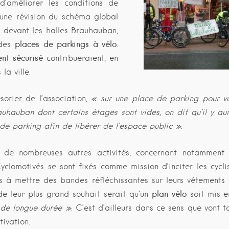
d’améliorer les conditions de
 une révision du schéma global
e devant les halles Brauhauban,
places de parkings à vélo
 des
.
nt sécurisé
contribueraient, en
la ville.
sorier de l’association,
« sur une place de parking pour vo
uhauban dont certains étages sont vides, on dit qu’il y au
 de parking afin de libérer de l’espace public ».
 de nombreuses autres activités, concernant notamment 
Cyclomotivés se sont fixés comme mission d’inciter les cycli
és à mettre des bandes réfléchissantes sur leurs vêtements 
plan vélo
de leur plus grand souhait serait qu’un
soit mis e
 de longue durée »
. C’est d’ailleurs dans ce sens que vont t
tivation.